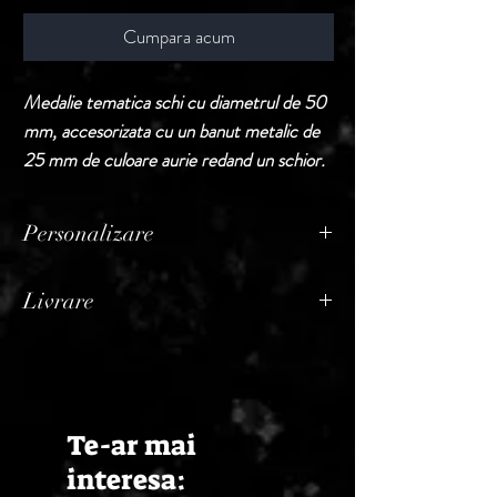
Cumpara acum
Medalie tematica schi cu diametrul de 50
mm, accesorizata cu un banut metalic de
25 mm de culoare aurie redand un schior.
Personalizare
Produsele din aceasta sectiune sunt puse la
Livrare
vanzare fara personalizare.
In cazul in care buyerul doreste
Termen de livrare: 1 - 2 zile lucratoare, din
personalizarea, acest serviciu va constitui
momentul confirmarii comenzii de catre
rubrica distincta pe factura, adaugandu-se
Seller.
la pretul produselor comandate initial.
Te-ar mai
Pretul pentru personalizare difera in
functie de numarul de medalii comandate
interesa: