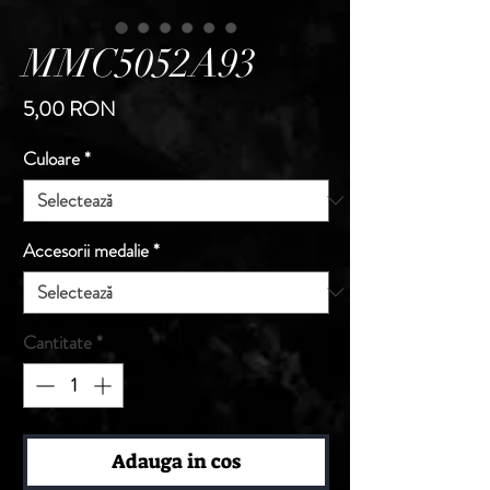
MMC5052A93
Preț
5,00 RON
Culoare
*
Accesorii medalie
*
Cantitate
*
Adauga in cos