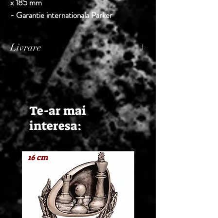
x 185 mm
- Garantie internationala Parker
Livrare
Termen de livrare: 1 - 2 zile lucratoare, din
momentul confirmarii comenzii de catre
Seller.
Te-ar mai
interesa:
16 cm