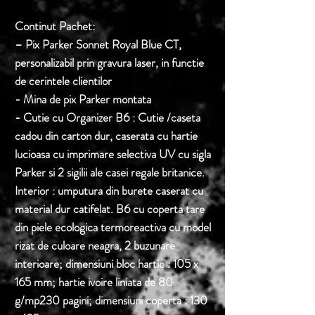
Continut Pachet:
– Pix Parker Sonnet Royal Blue CT,
personalizabil prin gravura laser, in functie
de cerintele clientilor
- Mina de pix Parker montata
- Cutie cu Organizer B6 : Cutie /caseta
cadou din carton dur, caserata cu hartie
lucioasa cu imprimare selectiva UV cu sigla
Parker si 2 sigilii ale casei regale britanice.
Interior : umputura din burete caserat cu
material dur catifelat. B6 cu coperta tare
din piele ecologica termoreactiva cu model
rizat de culoare neagra, 2 buzunare
interioare; dimensiuni bloc hartie : 105 x
165 mm; hartie ivoire liniata de 80
g/mp230 pagini; dimensiuni coperta : 130