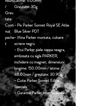
nsiuni
Latime:
11.00mm
/
Greutate:
30g
Greu
tate
Conti
- Pix Parker Sonnet Royal SE Atlas
nut
Blue Silver PDT
pache
- Mina Parker montata, culoare
t
scriere negru
- Etui Parker piele nappa neagra,
embosata cu sigla PARKER,
inchidere cu magnet; dimensiuni:
lungime: 150.00mm / latime:
48.00mm / greutate: 30.90g
- Cutie Parker Sonnet Editie
Speciala
- Garantie Parker internationala