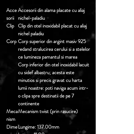
Acce
Accesorii din alama placate cu aliaj
sorii
nichel-paladiu
Clip
Clip din otel inoxidabil placat cu aliaj
nichel paladiu
Corp
Corp superior din argint masiv 925
redand stralucirea cerului si a stelelor
ce lumineza pamantul si marea
Corp inferior din otel inoxidabil lacuit
cu sidef albastru; acesta este
minutios si precis gravat cu harta
lumii noastre: poti naviga acum intr-
o clipa spre destinatii de pe 7
continente
Meca
Mecanism twist (prin rasucire)
nism
Dime
Lungime:
137.00mm