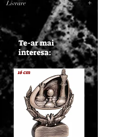
Livrare
Termen de livrare: 1 - 2 zile lucratoare, din
momentul confirmarii comenzii de catre
Seller.
Te-ar mai
interesa:
16 cm