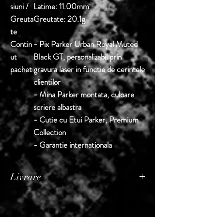
siuni /
Latime:
11.00mm
Greuta
Greutate:
20.1g
te
Contin
- Pix Parker Urban Royal Muted
ut
Black GT, personalizabil prin
pachet
gravura laser in functie de cerintele
clientilor
- Mina Parker montata, culoare
scriere albastra
- Cutie cu Etui Parker, Premium
Collection
- Garantie internationala
Livrare
Termen de livrare: 1 - 2 zile lucratoare, din
momentul confirmarii comenzii de catre