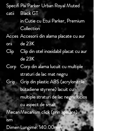
Specifi
Pix Parker Urban Royal Muted
catii
Black GT
in Cutie cu Etui Parker, Premium
Collection
Acces
Accesorii din alama placate cu aur
orii
de 23K
Clip
Clip din otel inoxidabil placat cu aur
de 23K
Corp
Corp din alama lucuit cu multiple
straturi de lac mat negru
Grip
Grip din plastic ABS (acrylonitrile
butadiene styrene) lacuit cu
multiple straturi de lac negru lucios
cu aspect de smalt
Mecan
Mecanism click (prin apasare)
ism
Dimen
Lungime:
140.00mm