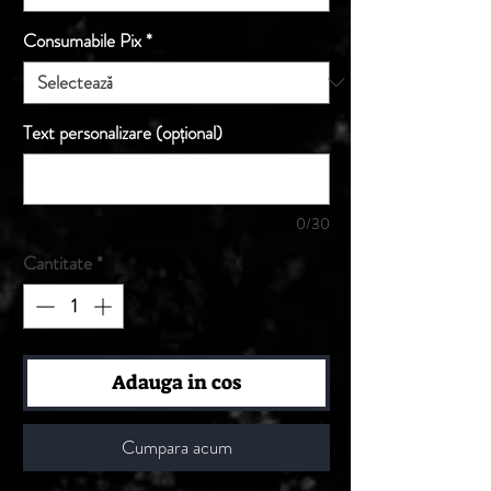
Consumabile Pix
*
Text personalizare (opțional)
0/30
Cantitate
*
Adauga in cos
Cumpara acum