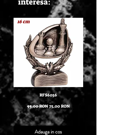
interesa:
16 cm
RFS6056
Stilou IM Royal Achromat
BT in cutie cu etui Parker
Preț normal
Preț redus
95,00 RON
75,00 RON
Adauga in cos