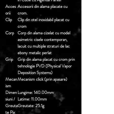
Acces
Accesorii din alama placate cu
orii
crom.
Clip
Clip din otel inoxidabil placat cu
crom
Corp
Corp din alama cizelat cu model
asimetric cisele contemporan,
lacuit cu multiple straturi de lac
ebony metalic perlat
Grip
Grip din alama placat cu crom prin
tehnologie PVD (Physical Vapor
Deposition Systems)
Mecan
Mecanism click (prin apasare)
ism
Dimen
Lungime:
140.00mm
siuni /
Latime:
11.00mm
Greuta
Greutate:
25.1g
te Pix