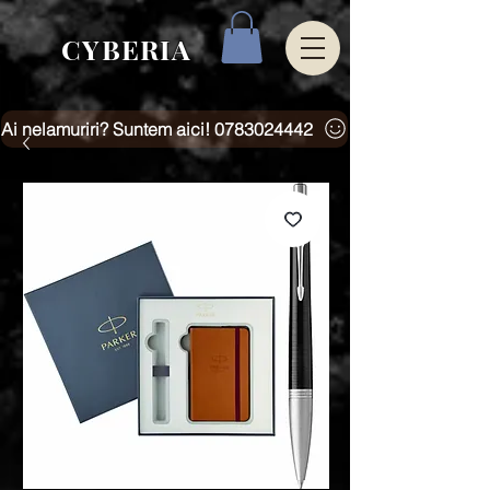
CYBERIA
Ai nelamuriri? Suntem aici! 0783024442