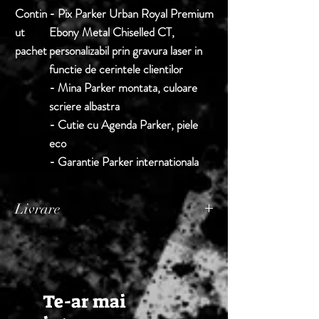
Contin
- Pix Parker Urban Royal Premium
ut
Ebony Metal Chiselled CT,
pachet
personalizabil prin gravura laser in
functie de cerintele clientilor
- Mina Parker montata, culoare
scriere albastra
- Cutie cu Agenda Parker, piele
eco
- Garantie Parker internationala
Livrare
Termen de livrare: 1 - 2 zile lucratoare, din
momentul confirmarii comenzii de catre
Seller.
Te-ar mai