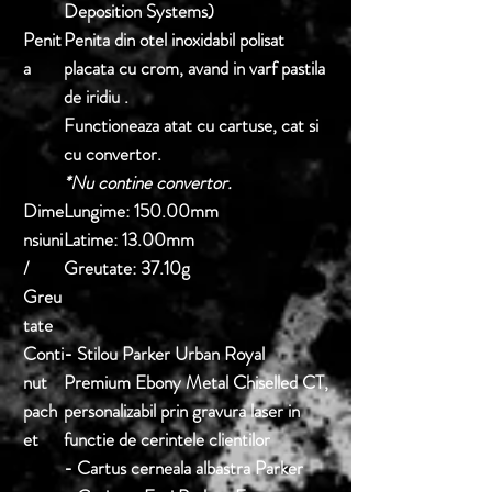
Deposition Systems)
Penit
Penita din otel inoxidabil polisat
a
placata cu crom, avand in varf pastila
de iridiu .
Functioneaza atat cu cartuse, cat si
cu convertor.
*Nu contine convertor.
Dime
Lungime: 150.00mm
nsiuni
Latime: 13.00mm
/
Greutate: 37.10g
Greu
tate
Conti
- Stilou Parker Urban Royal
nut
Premium Ebony Metal Chiselled CT,
pach
personalizabil prin gravura laser in
et
functie de cerintele clientilor
- Cartus cerneala albastra Parker