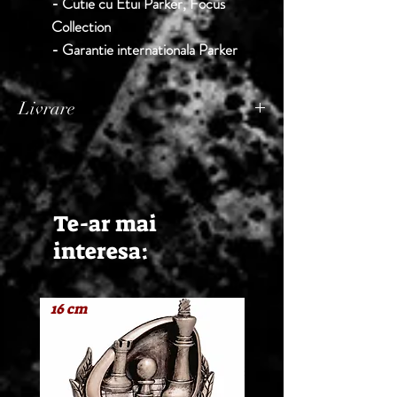
- Cutie cu Etui Parker, Focus
Collection
- Garantie internationala Parker
Livrare
Termen de livrare: 1 - 2 zile lucratoare, din
momentul confirmarii comenzii de catre
Seller.
Te-ar mai
interesa:
16 cm