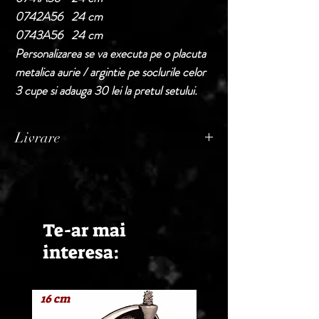
0742A56 24 cm
0743A56 24 cm
Personalizarea se va executa pe o placuta
metalica aurie / argintie pe soclurile celor
3 cupe si adauga 30 lei la pretul setului.
Livrare
Termen de livrare: 1 - 2 zile lucratoare, din
momentul confirmarii comenzii de catre
Seller.
Te-ar mai
interesa:
16 cm