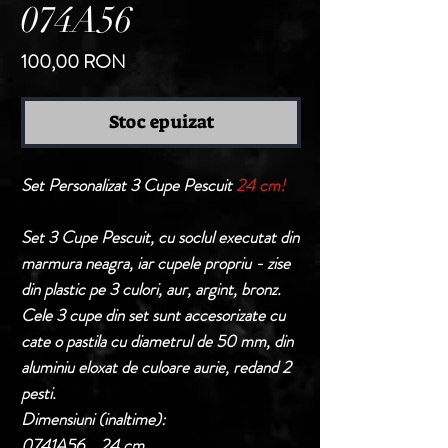
074A56
Preț
100,00 RON
Stoc epuizat
Set Personalizat 3 Cupe Pescuit
24 cm!
Set 3 Cupe Pescuit, cu soclul executat din
marmura neagra, iar cupele propriu - zise
din plastic pe 3 culori, aur, argint, bronz.
Cele 3 cupe din set sunt accesorizate cu
cate o pastila cu diametrul de 50 mm, din
aluminiu eloxat de culoare aurie, redand 2
pesti.
Dimensiuni (inaltime):
0741A56 24 cm