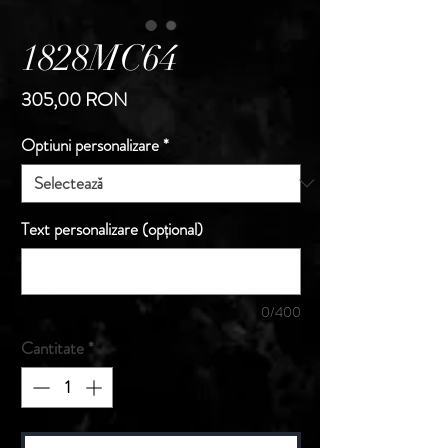
1828MC64
Preț
305,00 RON
Optiuni personalizare
*
Text personalizare (opțional)
0/400
Cantitate
*