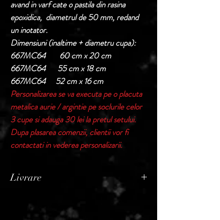
avand in varf cate o pastila din rasina
epoxidica, diametrul de 50 mm, redand
un inotator.
Dimensiuni (inaltime + diametru cupa):
667MC64 60 cm x 20 cm
667MC64 55 cm x 18 cm
667MC64 52 cm x 16 cm
Personalizarea se va executa pe o placuta
metalica aurie / argintie pe soclurile celor
3 cupe si adauga 30 lei la pretul setului.
Dupa plasarea comenzii, clientii vor fi
contactati in vederea personalizarii.
Livrare
Termen de livrare: 1 - 2 zile lucratoare, din
momentul confirmarii comenzii de catre