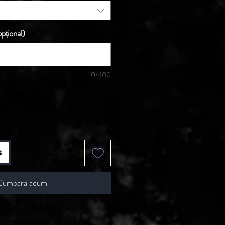
pțional)
0/400
s
Cumpara acum