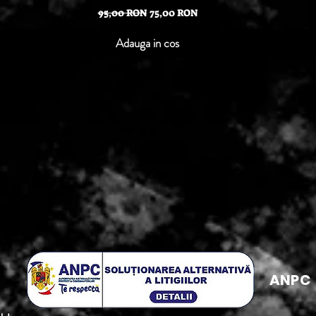
Preț normal
Preț redus
95,00 RON
75,00 RON
Adauga in cos
ANPC