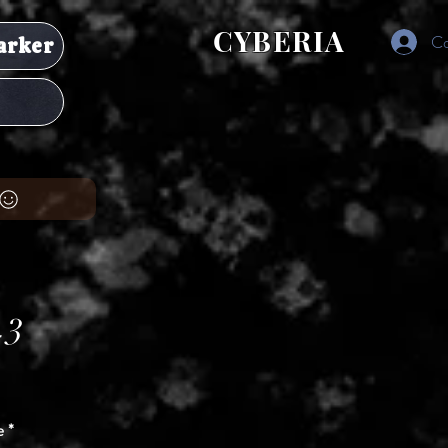
CYBERIA
Co
arker
-3
ț
e
*