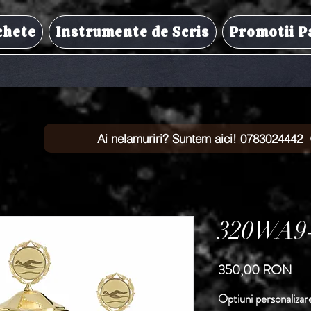
chete
Instrumente de Scris
Promotii P
Ai nelamuriri? Suntem aici! 0783024442
320WA9
Pre
350,00 RON
Optiuni personalizar