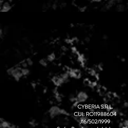
CYBERIA S.R.L.
CUI: RO11988604
J16/502/1999