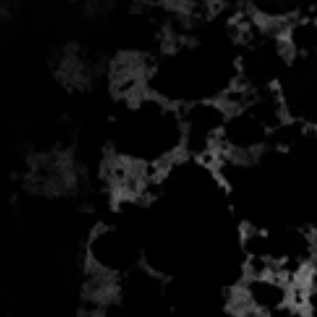
 - 2 zile lucratoare, din momentul
de catre Seller.