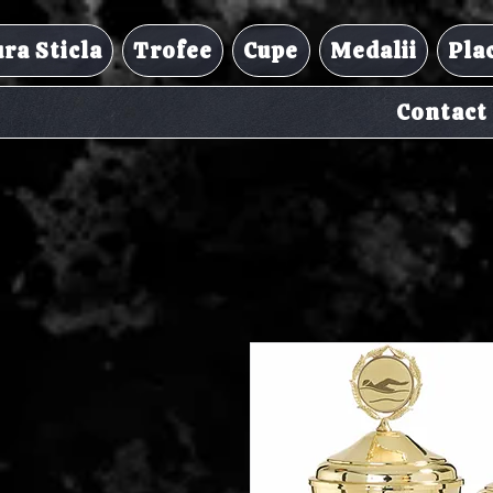
ra Sticla
Trofee
Cupe
Medalii
Pla
Contact