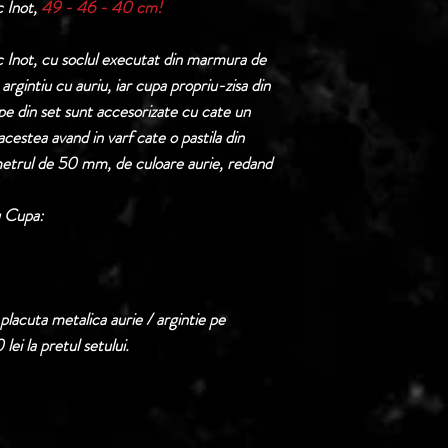
 Inot,
49 - 46 - 40 cm!
Termen de livrare: 1
confirmarii comenzii 
 Inot, cu soclul executat din marmura de
 argintiu cu auriu, iar cupa propriu-zisa din
pe din set sunt accesorizate cu cate un
acestea avand in varf cate o pastila din
ametrul de 50 mm, de culoare aurie, redand
u Cupa:
placuta metalica aurie / argintie pe
lei la pretul setului.