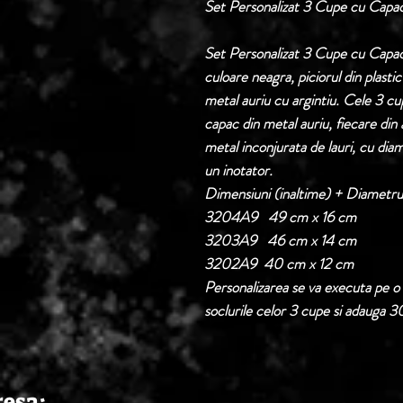
Set Personalizat 3 Cupe cu Capac
Set Personalizat 3 Cupe cu Capac
culoare neagra, piciorul din plastic
metal auriu cu argintiu. Cele 3 cu
capac din metal auriu, fiecare din 
metal inconjurata de lauri, cu di
un inotator.
Dimensiuni (inaltime) + Diametr
3204A9 49 cm x 16 cm
3203A9 46 cm x 14 cm
3202A9 40 cm x 12 cm
Personalizarea se va executa pe o 
soclurile celor 3 cupe si adauga 30 
resa: