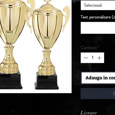
Selectează
Text personalizare (o
Cantitate
*
Adauga in co
Livrare