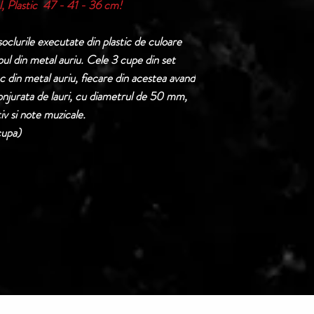
, Plastic 47 - 41 - 36 cm!
Termen de livrare: 1
confirmarii comenzii 
soclurile executate din plastic de culoare
Vezi detalii taxe de l
rpul din metal auriu. Cele 3 cupe din set
 din metal auriu, fiecare din acestea avand
nconjurata de lauri, cu diametrul de 50 mm,
iv si note muzicale.
cupa)