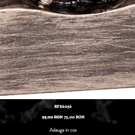
Afișare rapidă
RFS6056
Preț normal
Preț redus
95,00 RON
75,00 RON
Adauga in cos