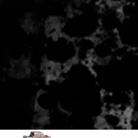
 - 2 zile lucratoare, din momentul
de catre Seller.
ivrare!