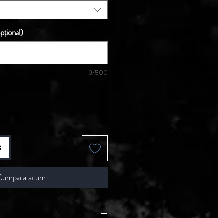
pțional)
0/500
s
Cumpara acum