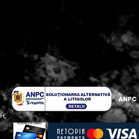
ANPC
5H,