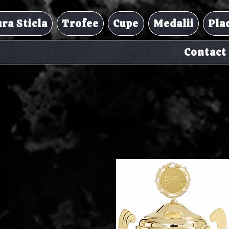
ra Sticla
Trofee
Cupe
Medalii
Pla
Contact