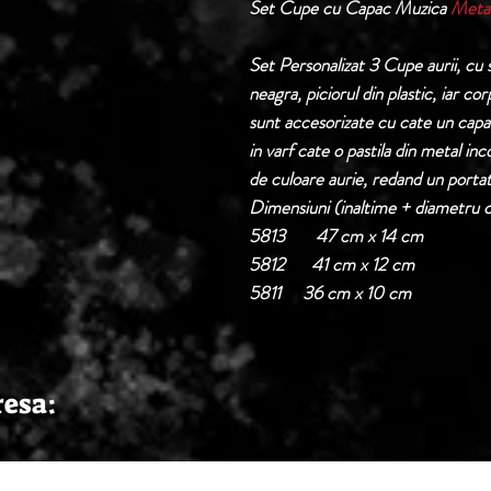
Set Cupe cu Capac Muzica
Metal
Set Personalizat 3 Cupe aurii, cu 
neagra, piciorul din plastic, iar co
sunt accesorizate cu cate un capac
in varf cate o pastila din metal i
de culoare aurie, redand un portat
Dimensiuni (inaltime + diametru 
5813 47 cm x 14 cm
5812 41 cm x 12 cm
5811 36 cm x 10 cm
resa: