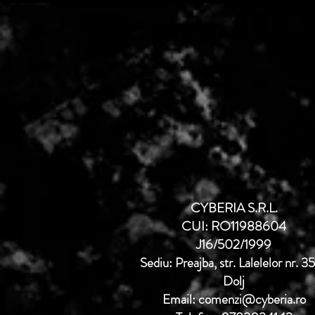
CYBERIA S.R.L.
CUI: RO11988604
J16/502/1999
Sediu: Preajba, str. Lalelelor nr. 3
Dolj
Email: comenzi@cyberia.ro