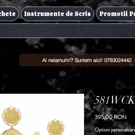
chete
Instrumente de Scris
Promotii P
Ai nelamuriri? Suntem aici! 0783024442
581WCK
Pre
395,00 RON
Optiuni personalizar