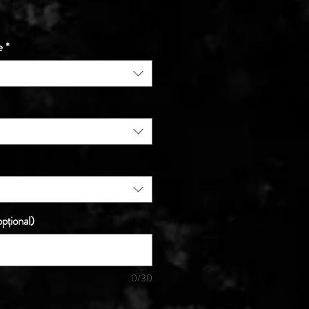
e
*
pțional)
0/30