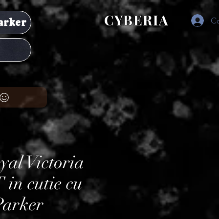
CYBERIA
Co
arker
yal Victoria
 in cutie cu
Parker