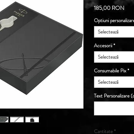
Preț
185,00 RON
Optiuni personalizar
Selectează
Accesorii
*
Selectează
Consumabile Pix
*
Selectează
Text Personalizare (o
Cantitate
*