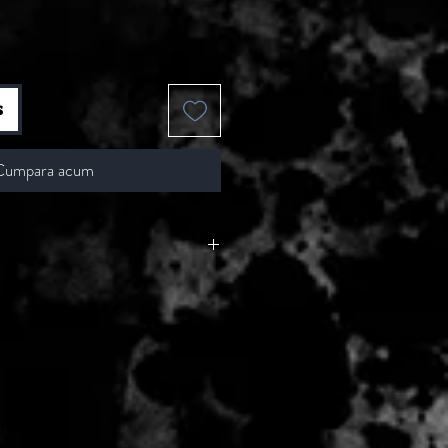
s
Cumpara acum
 - 2 zile lucratoare, din momentul
de catre Seller.