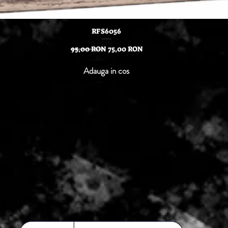
Afișare rapidă
RFS6056
Preț normal
Preț redus
95,00 RON
75,00 RON
Adauga in cos