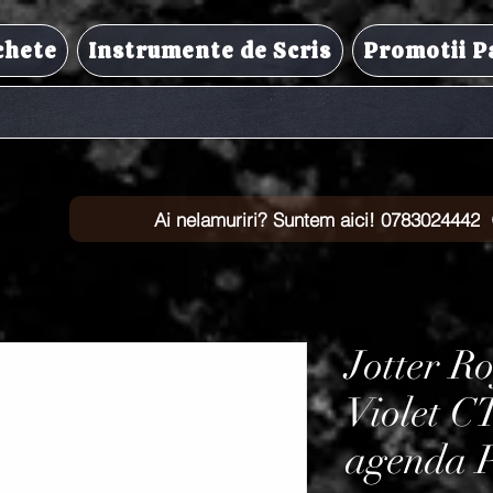
chete
Instrumente de Scris
Promotii P
Ai nelamuriri? Suntem aici! 0783024442
Jotter Ro
Violet CT
agenda 