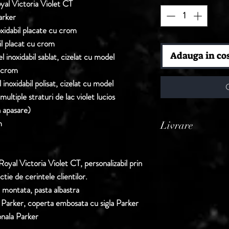
yal Victoria Violet CT
arker
oxidabil placate cu crom
bil placat cu crom
Adauga in co
l inoxidabil sablat, cizelat cu model
 crom
 inoxidabil polisat, cizelat cu model
ltiple straturi de lac violet lucios
 apasare)
m
Livrare
Termen de livrare: 1
confirmarii comenzii 
oyal Victoria Violet CT, personalizabil prin
tie de cerintele clientilor.
 montata, pasta albastra
 Parker, coperta embosata cu sigla Parker
onala Parker