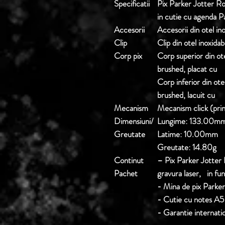
Specificatii
Pix Parker Jotter Ro
in cutie cu agenda P
Accesorii
Accesorii din otel in
Clip
Clip din otel inoxida
Corp pix
Corp superior din ote
brushed, placat cu
Corp inferior din otel
brushed, lacuit cu mu
Mecanism
Mecanism click (prin
Dimensiuni/
Lungime: 133.00m
Greutate
Latime: 10.00mm
Greutate: 14.80g
Continut
– Pix Parker Jotter R
Pachet
gravura laser, in func
- Mina de pix Parker
- Cutie cu notes A5
- Garantie internati