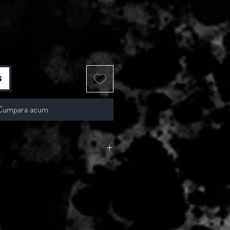
s
Cumpara acum
 - 2 zile lucratoare, din momentul
de catre Seller.