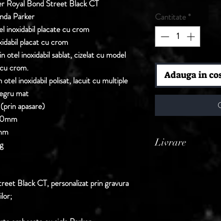
er Royal Bond Street Black CT
enda Parker
Cantitate
*
el inoxidabil placate cu crom
oxidabil placat cu crom
n otel inoxidabil sablat, cizelat cu model
 cu crom.
Adauga in co
 otel inoxidabil polisat, lacuit cu multiple
negru mat
(prin apasare)
.00mm
0mm
Livrare
 g
Termen de livrare: 1
confirmarii comenzii 
reet Black CT, personalizat prin gravura
ilor;