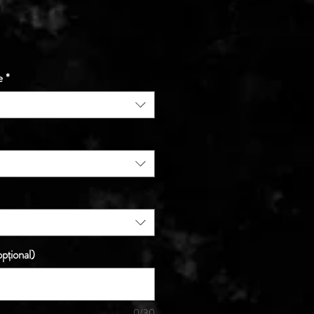
e
*
pțional)
0/30