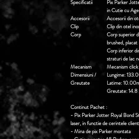
Specificatii
Pix Parker Jott
in Cutie cu Ag
Accesorii
Accesorii din ot
Clip
Clip din otel in
Corp
Corp superior di
brushed, placat
Corp inferior din
straturi de lac 
Mecanism
Mecanism click 
Dimensiuni /
Lungime: 133
Greutate
Latime: 10.0
Greutate: 14.8
Continut Pachet :
-
Pix Parker Jotter Royal Bond St
laser, in functie de cerintele client
- Mina de pix Parker montata