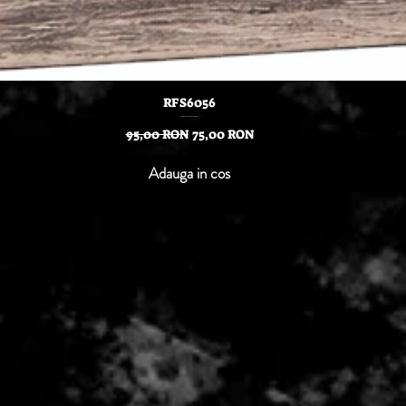
Afișare rapidă
RFS6056
Preț normal
Preț redus
95,00 RON
75,00 RON
Adauga in cos