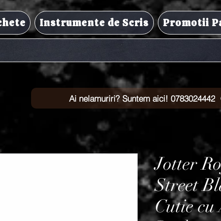
chete
Instrumente de Scris
Promotii P
Ai nelamuriri? Suntem aici! 0783024442
Jotter R
Street B
Cutie cu