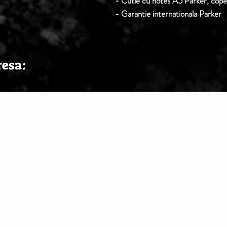
- Cutie cu notes A5 Parker, cope
- Garantie internationala Parker
resa: