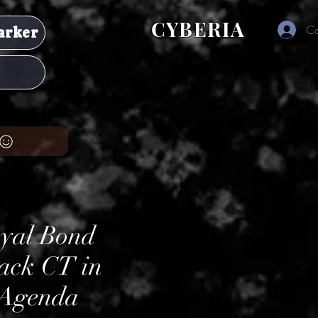
CYBERIA
Co
arker
oyal Bond
lack CT in
 Agenda