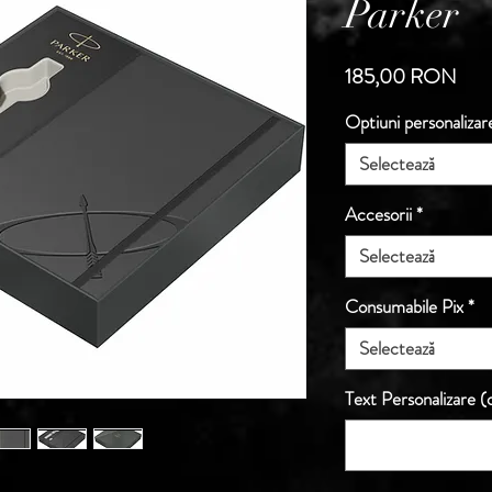
Parker
Preț
185,00 RON
Optiuni personalizar
Selectează
Accesorii
*
Selectează
Consumabile Pix
*
Selectează
Text Personalizare (o