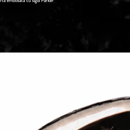
rta embosata cu sigla Parker