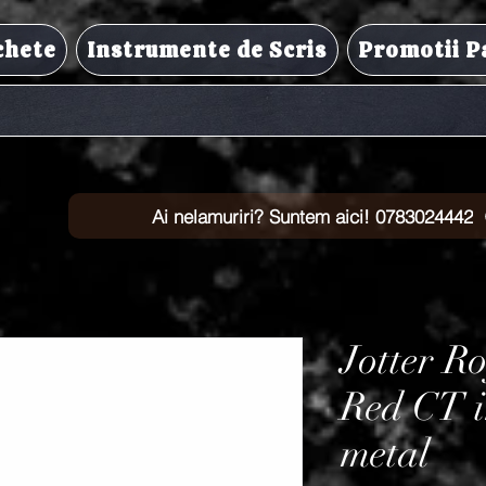
chete
Instrumente de Scris
Promotii P
Ai nelamuriri? Suntem aici! 0783024442
Jotter R
Red CT i
metal