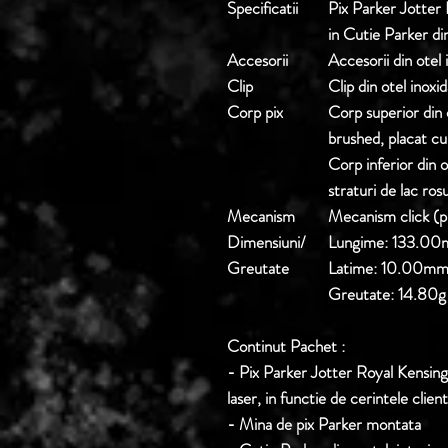
Specificatii
Pix Parker Jotter
in Cutie Parker di
Accesorii
Accesorii din otel
Clip
Clip din otel inoxi
Corp pix
Corp superior din o
brushed, placat c
Corp inferior din ot
straturi de lac rosu
Mecanism
Mecanism click (p
Dimensiuni/
Lungime: 133.0
Greutate
Latime: 10.00m
Greutate: 14.80g
Continut Pachet :
- Pix Parker Jotter Royal Kensing
laser, in functie de cerintele client
- Mina de pix Parker montata