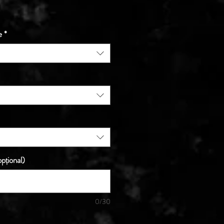
e
*
pțional)
0/30