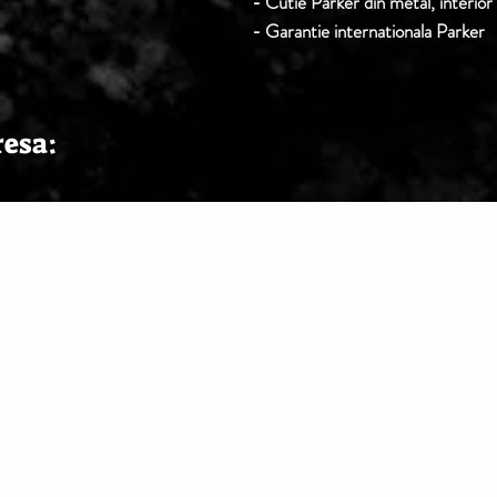
- Cutie Parker din metal, interior
- Garantie internationala Parker
resa: