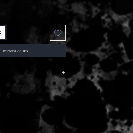
s
Cumpara acum
 - 2 zile lucratoare, din momentul
de catre Seller.