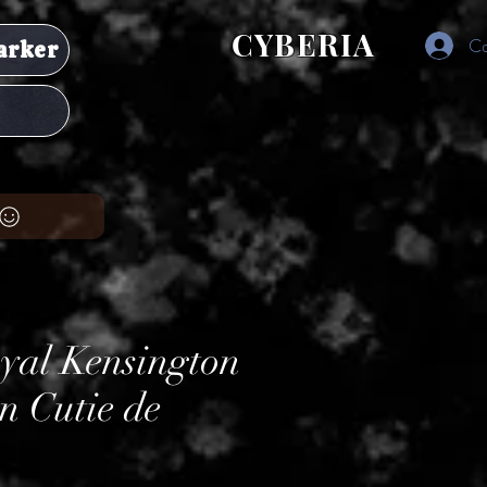
CYBERIA
Co
arker
oyal Kensington
n Cutie de