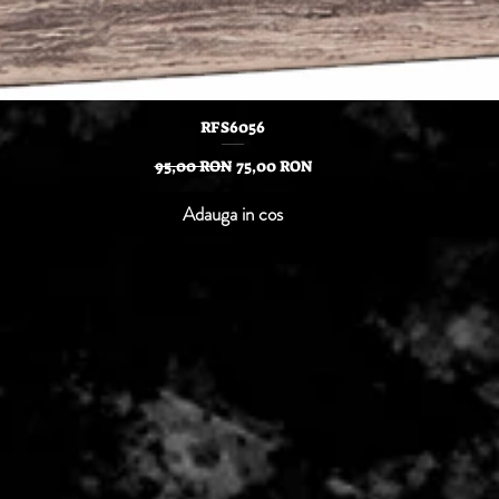
Afișare rapidă
RFS6056
Preț normal
Preț redus
95,00 RON
75,00 RON
Adauga in cos