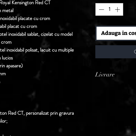
 Royal Kensington Red CT
n metal
 inoxidabil placate cu crom
dabil placat cu crom
Adauga in co
tel inoxidabil sablat, cizelat cu model
u crom
el inoxidabil polisat, lacuit cu multiple
 lucios
rin apasare)
0mm
Livrare
m
Termen de livrare: 1
confirmarii comenzii 
ton Red CT, personalizat prin gravura
ilor;