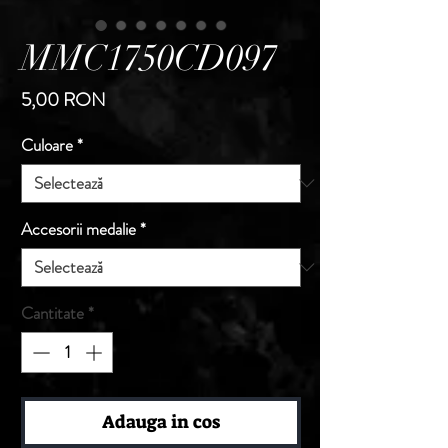
MMC1750CD097
Preț
5,00 RON
Culoare
*
Accesorii medalie
*
Cantitate
*
Adauga in cos