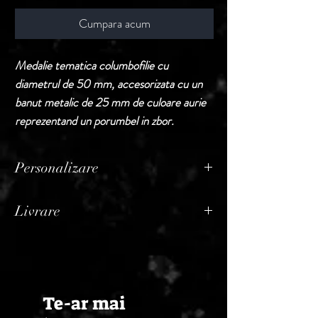
Cumpara acum
Medalie tematica columbofilie cu
diametrul de 50 mm, accesorizata cu un
banut metalic de 25 mm de culoare aurie
reprezentand un porumbel in zbor.
Personalizare
Produsele din aceasta sectiune sunt puse la
Livrare
vanzare fara personalizare.
In cazul in care buyerul doreste
Termen de livrare: 1 - 2 zile lucratoare, din
personalizarea, acest serviciu va constitui
momentul confirmarii comenzii de catre
rubrica distincta pe factura, adaugandu-se
Seller.
la pretul produselor comandate initial.
Te-ar mai
Pretul pentru personalizare difera in