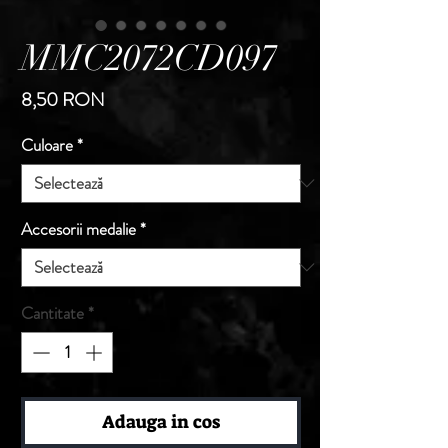
MMC2072CD097
Preț
8,50 RON
Culoare
*
Accesorii medalie
*
Cantitate
*
Adauga in cos