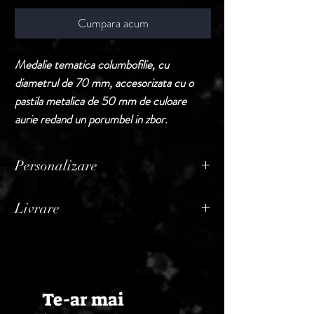
Cumpara acum
Medalie tematica columbofilie, cu
diametrul de 70 mm, accesorizata cu o
pastila metalica de 50 mm de culoare
aurie redand un porumbel in zbor.
Personalizare
Produsele din aceasta sectiune sunt puse la
Livrare
vanzare fara personalizare.
In cazul in care buyerul doreste
Termen de livrare: 1 - 2 zile lucratoare, din
personalizarea, acest serviciu va constitui
momentul confirmarii comenzii de catre
rubrica distincta pe factura, adaugandu-se
Seller.
la pretul produselor comandate initial.
Te-ar mai
Pretul pentru personalizare difera in