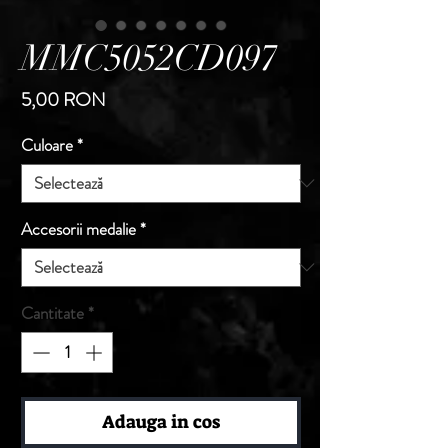
MMC5052CD097
Preț
5,00 RON
Culoare
*
Accesorii medalie
*
Cantitate
*
Adauga in cos