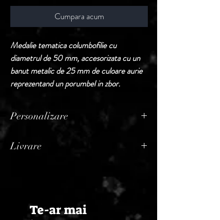
Cumpara acum
Medalie tematica columbofilie cu
diametrul de 50 mm, accesorizata cu un
banut metalic de 25 mm de culoare aurie
reprezentand un porumbel in zbor.
Personalizare
Produsele din aceasta sectiune sunt puse la
Livrare
vanzare fara personalizare.
In cazul in care buyerul doreste
Termen de livrare: 1 - 2 zile lucratoare, din
personalizarea, acest serviciu va constitui
momentul confirmarii comenzii de catre
rubrica distincta pe factura, adaugandu-se
Seller.
la pretul produselor comandate initial.
Te-ar mai
Pretul pentru personalizare difera in