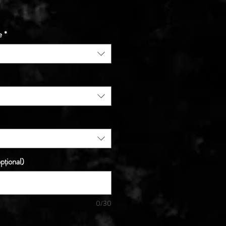
ț
e
*
pțional)
0/30