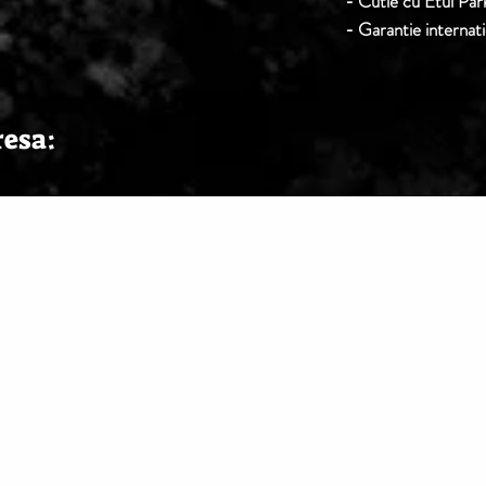
- Cutie cu Etui Par
- Garantie internat
resa: