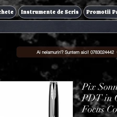
chete
Instrumente de Scris
Promotii P
Ai nelamuriri? Suntem aici! 0783024442
Pix Sonn
PDT in C
Focus Co