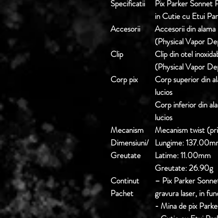
Specificatii
Pix Parker Sonnet 
in Cutie cu Etui Pa
Accesorii
Accesorii din alama
(Physical Vapor De
Clip
Clip din otel inoxid
(Physical Vapor De
Corp pix
Corp superior din al
lucios
Corp inferior din al
lucios
Mecanism
Mecanism twist (pri
Dimensiuni/
Lungime: 137.00m
Greutate
Latime: 11.00mm
Greutate: 26.90g
Continut
– Pix Parker Sonnet
Pachet
gravura laser, in fun
- Mina de pix Park