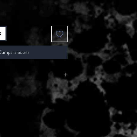
s
Cumpara acum
 - 2 zile lucratoare, din momentul
de catre Seller.