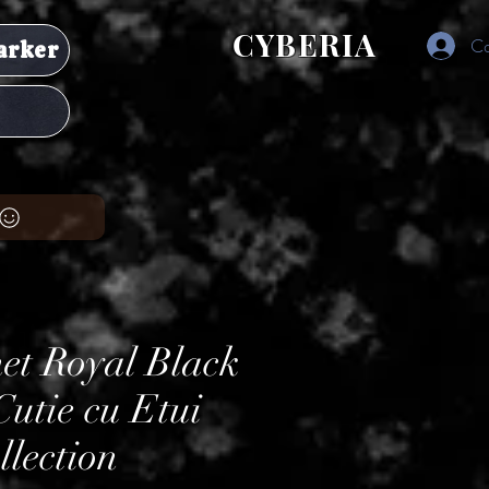
CYBERIA
Co
arker
et Royal Black
utie cu Etui
llection