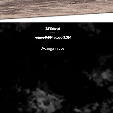
Afișare rapidă
RFS6056
Preț normal
Preț redus
95,00 RON
75,00 RON
Adauga in cos