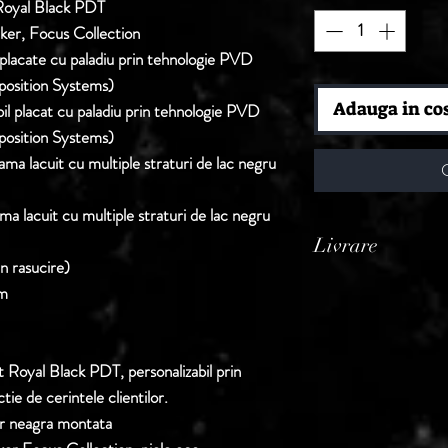
Royal Black PDT
rker, Focus Collection
 placate cu paladiu prin tehnologie PVD
position Systems)
Adauga in co
abil placat cu paladiu prin tehnologie PVD
position Systems)
ama lacuit cu multiple straturi de lac negru
ama lacuit cu multiple straturi de lac negru
Livrare
n rasucire)
Termen de livrare: 1
m
confirmarii comenzii 
 Royal Black PDT, personalizabil prin
ctie de cerintele clientilor.
er neagra montata