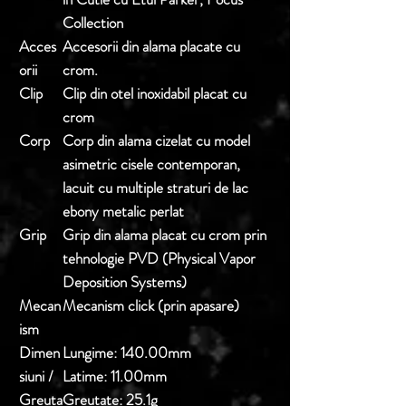
Collection
Acces
Accesorii din alama placate cu
orii
crom.
Clip
Clip din otel inoxidabil placat cu
crom
Corp
Corp din alama cizelat cu model
asimetric cisele contemporan,
lacuit cu multiple straturi de lac
ebony metalic perlat
Grip
Grip din alama placat cu crom prin
tehnologie PVD (Physical Vapor
Deposition Systems)
Mecan
Mecanism click (prin apasare)
ism
Dimen
Lungime:
140.00mm
siuni /
Latime:
11.00mm
Greuta
Greutate:
25.1g