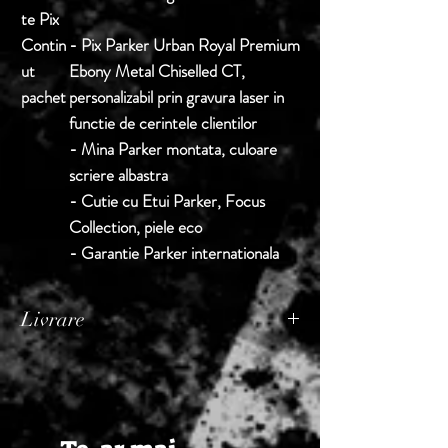
te Pix
Contin
- Pix Parker Urban Royal Premium
ut
Ebony Metal Chiselled CT,
pachet
personalizabil prin gravura laser in
functie de cerintele clientilor
- Mina Parker montata, culoare
scriere albastra
- Cutie cu Etui Parker, Focus
Collection, piele eco
- Garantie Parker internationala
Livrare
Termen de livrare: 1 - 2 zile lucratoare, din
momentul confirmarii comenzii de catre
Seller.